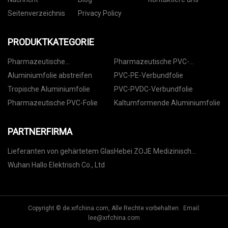
Seitenverzeichnis
Privacy Policy
PRODUKTKATEGORIE
Pharmazeutische
Pharmazeutische PVC-
Aluminiumfolie
Serienfolie
Aluminiumfolie abstreifen
PVC-PE-Verbundfolie
Tropische Aluminiumfolie
PVC-PVDC-Verbundfolie
Pharmazeutische PVC-Folie
Kaltumformende Aluminiumfolie
PARTNERFIRMA
Lieferanten von gehärtetem Glas
Hebei ZOJE Medizinisch
Ausrüstung Co., Ltd
Wuhan Hallo Elektrisch Co., Ltd
Copyright © de.xrfchina.com, Alle Rechte vorbehalten. Email:
lee@xrfchina.com