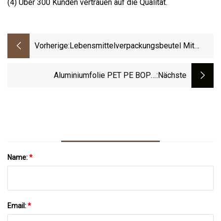
(4) Über 300 Kunden vertrauen auf die Qualität.
Vorherige:
Lebensmittelverpackungsbeutel Mit
Aluminium-Verbundfolie Zur
Heißdampfsterilisation
Aluminiumfolie PET PE BOPP
:nächste
Verbundverpackungsfolienrolle
Metallisierte Süßigkeitenverpackungsfolie
Name:
*
Email:
*