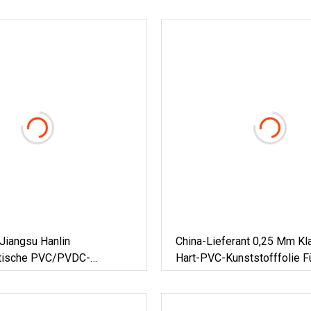
iangsu Hanlin
China-Lieferant 0,25 Mm Kla
tische PVC/PVDC-
Hart-PVC-Kunststofffolie F
ng, Starre Folie Für Die
Pharmazeutika
ackung