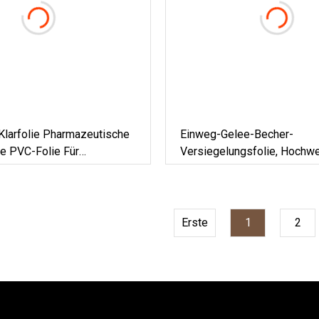
Klarfolie Pharmazeutische
Einweg-Gelee-Becher-
e PVC-Folie Für
Versiegelungsfolie, Hochwe
packungen
Maßgeschneiderte Versiege
Für Haustier-/PVC-/PP-/P
Erste
1
2