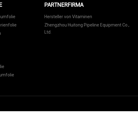
E
PARTNERFIRMA
iumfolie
Hersteller von Vitaminen
ienfolie
Zhengzhou Huitong Pipeline Equipment Co.,
Ltd.
n
lie
umfolie