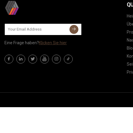
QU
He
Übe
Pr
Nac
Eine Frage haben?
Klicken Sie hier
Blo
Kon
Sei
Pri