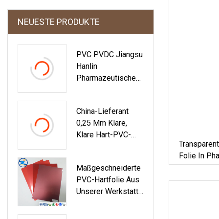
NEUESTE PRODUKTE
PVC PVDC Jiangsu
Hanlin
Pharmazeutische
PVC/PVDC-
Blisterpackung,
China-Lieferant
Starre Folie Für Die
0,25 Mm Klare,
Pillenverpackung
Klare Hart-PVC-
Transparent
Kunststofffolie Für
Folie In Ph
Pharmazeutika
Blisterver
Maßgeschneiderte
PVC-Hartfolie Aus
Unserer Werkstatt
Für
Pharmaverpackung