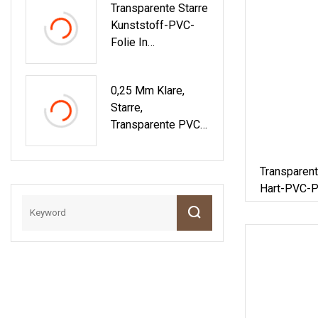
Transparente Starre
En
Kunststoff-PVC-
Folie In
Pharmazeutischer
Qualität Für
0,25 Mm Klare,
Blisterverpackunge
Starre,
N
Transparente PVC-
Folie Für
Pharmazeutische
Transparent
Pillenverpackungen
Hart-PVC-P
Pharmazeut