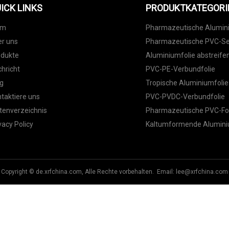
ICK LINKS
PRODUKTKATEGORI
im
Pharmazeutische Alumin
r uns
Pharmazeutische PVC-Ser
odukte
Aluminiumfolie abstreife
hricht
PVC-PE-Verbundfolie
g
Tropische Aluminiumfolie
taktiere uns
PVC-PVDC-Verbundfolie
tenverzeichnis
Pharmazeutische PVC-Fo
vacy Policy
Kaltumformende Alumini
Copyright © de.xrfchina.com, Alle Rechte vorbehalten. Email:
lee@xrfchina.com