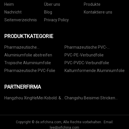
Heim
Über uns
Produkte
Nachricht
Blog
Kontaktiere uns
Seitenverzeichnis
Privacy Policy
PRODUKTKATEGORIE
Pharmazeutische
Pharmazeutische PVC-
Aluminiumfolie
Serienfolie
Aluminiumfolie abstreifen
PVC-PE-Verbundfolie
Tropische Aluminiumfolie
PVC-PVDC-Verbundfolie
Pharmazeutische PVC-Folie
Kaltumformende Aluminiumfolie
PARTNERFIRMA
Hangzhou XingHeMei Kobold. &
Changshu Beisimei Stricken
Exp. Co., Ltd
Textil Co., Ltd
Copyright © de.xrfchina.com, Alle Rechte vorbehalten. Email:
lee@xrfchina.com